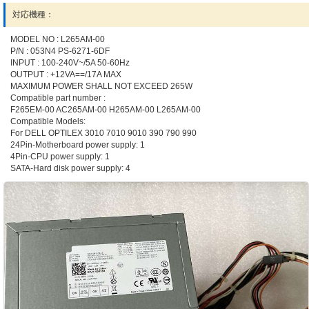
対応機種：
MODEL NO : L265AM-00
P/N : 053N4 PS-6271-6DF
INPUT : 100-240V~/5A 50-60Hz
OUTPUT : +12VA==/17A MAX
MAXIMUM POWER SHALL NOT EXCEED 265W
Compatible part number :
F265EM-00 AC265AM-00 H265AM-00 L265AM-00
Compatible Models:
For DELL OPTILEX 3010 7010 9010 390 790 990
24Pin-Motherboard power supply: 1
4Pin-CPU power supply: 1
SATA-Hard disk power supply: 4