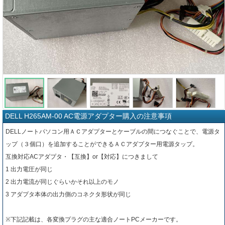
DELL H265AM-00 AC電源アダプター購入の注意事項
DELLノートパソコン用ＡＣアダプターとケーブルの間につなぐことで、電源タ
ップ（３個口）を追加することができるＡＣアダプター用電源タップ。
互換対応ACアダプタ・【互換】or【対応】につきまして
1 出力電圧が同じ
2 出力電流が同じぐらいかそれ以上のモノ
3 アダプタ本体の出力側のコネクタ形状が同じ
※下記記載は、各変換プラグの主な適合ノートPCメーカーです。