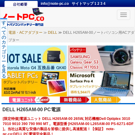
info@note-pc.co
サイトマップ
1
2
3
4
Toggle
naviga
す
べ
て
電源・ACアダプター
≫
DELL
≫ DELL H265AM-00ノートパソコン用ACアダ
の
プター
カ
テ
ゴ
リ
ー
を
見
る
DELL H265AM-00 PC電源
[限定特価]電源ユニット DELL H265AM-00 265W, 対応機種Dell Optiplex 3010
7010 9010 390 790 990 MT 。電源型番 [H265AM-00 L265AM-00 PS-6271-6DF
]。当社は高質な安価の製品を皆様に提供し高速配送！【保証】 note-
pc.co:DELL PC電源完全新品！