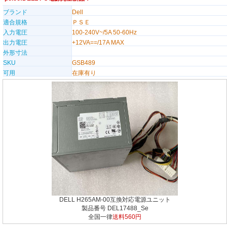
ブランド
Dell
適合規格
ＰＳＥ
入力電圧
100-240V~/5A 50-60Hz
出力電圧
+12VA==/17A MAX
外形寸法
SKU
GSB489
可用
在庫有り
DELL H265AM-00互換対応電源ユニット
製品番号 DEL17488_Se
全国一律
送料560円