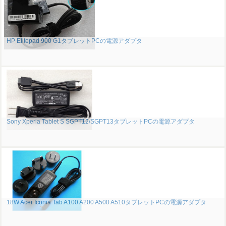
HP Elitepad 900 G1タブレットPCの電源アダプタ
Sony Xperia Tablet S SGPT12/SGPT13タブレットPCの電源アダプタ
18W Acer Iconia Tab A100 A200 A500 A510タブレットPCの電源アダプタ