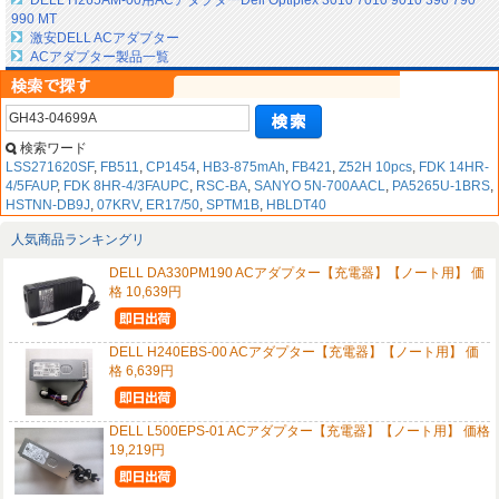
DELL H265AM-00用ACアダプターDell Optiplex 3010 7010 9010 390 790
990 MT
激安DELL ACアダプター
ACアダプター製品一覧
検索ワード
LSS271620SF
,
FB511
,
CP1454
,
HB3-875mAh
,
FB421
,
Z52H 10pcs
,
FDK 14HR-
4/5FAUP
,
FDK 8HR-4/3FAUPC
,
RSC-BA
,
SANYO 5N-700AACL
,
PA5265U-1BRS
,
HSTNN-DB9J
,
07KRV
,
ER17/50
,
SPTM1B
,
HBLDT40
人気商品ランキングリ
DELL DA330PM190 ACアダプター【充電器】【ノート用】 価
格 10,639円
DELL H240EBS-00 ACアダプター【充電器】【ノート用】 価
格 6,639円
DELL L500EPS-01 ACアダプター【充電器】【ノート用】 価格
19,219円