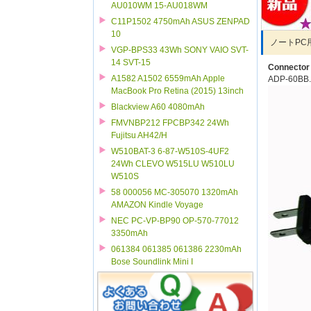
AU010WM 15-AU018WM
C11P1502 4750mAh ASUS ZENPAD
10
ノートPC
VGP-BPS33 43Wh SONY VAIO SVT-
14 SVT-15
Connector 
A1582 A1502 6559mAh Apple
ADP-60BB.
MacBook Pro Retina (2015) 13inch
Blackview A60 4080mAh
FMVNBP212 FPCBP342 24Wh
Fujitsu AH42/H
W510BAT-3 6-87-W510S-4UF2
24Wh CLEVO W515LU W510LU
W510S
58 000056 MC-305070 1320mAh
AMAZON Kindle Voyage
NEC PC-VP-BP90 OP-570-77012
3350mAh
061384 061385 061386 2230mAh
Bose Soundlink Mini I