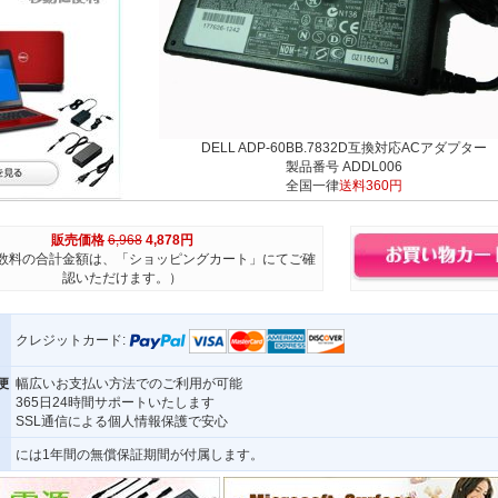
DELL ADP-60BB.7832D互換対応ACアダプター
製品番号 ADDL006
全国一律
送料360円
販売価格
6,968
4,878円
数料の合計金額は、「ショッピングカート」にてご確
認いただけます。）
クレジットカード:
便
幅広いお支払い方法でのご利用が可能
365日24時間サポートいたします
SSL通信による個人情報保護で安心
には1年間の無償保証期間が付属します。