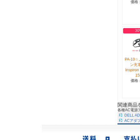
価格：
30
PA-10
ン充電
Inspiro
15
価格：
関連商品
各種AC電源
DELL A
ACアダ