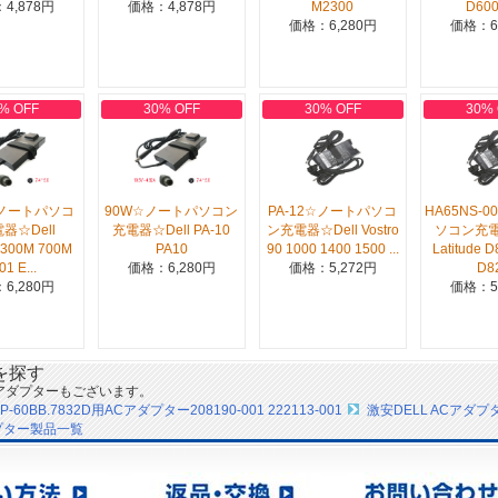
4,878円
価格：4,878円
M2300
D600 
価格：6,280円
価格：6
% OFF
30% OFF
30% OFF
30%
☆ノートパソコ
90W☆ノートパソコン
PA-12☆ノートパソコ
HA65NS-
器☆Dell
充電器☆Dell PA-10
ン充電器☆Dell Vostro
ソコン充電
n 300M 700M
PA10
90 1000 1400 1500 ...
Latitude 
01 E...
価格：6,280円
価格：5,272円
D8
6,280円
価格：5
を探す
アダプターもございます。
DP-60BB.7832D用ACアダプター208190-001 222113-001
激安DELL ACアダプ
プター製品一覧