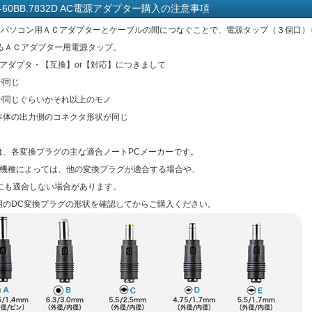
DP-60BB.7832D AC電源アダプター購入の注意事項
ートパソコン用ＡＣアダプターとケーブルの間につなぐことで、電源タップ（３個口）
るＡＣアダプター用電源タップ。
Cアダプタ・【互換】or【対応】につきまして
が同じ
流が同じぐらいかそれ以上のモノ
タ本体の出力側のコネクタ形状が同じ
は、各変換プラグの主な適合ノートPCメーカーです。
の機種によっては、他の変換プラグが適合する場合や、
にも適合しない場合があります。
用のDC変換プラグの形状を確認してからご購入ください。