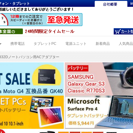
トフォン・タブレット
i
携帯電話
タブレットPC
電源ユニット
新着商品
人気商
BB.7832Dノートパソコン用ACアダプター