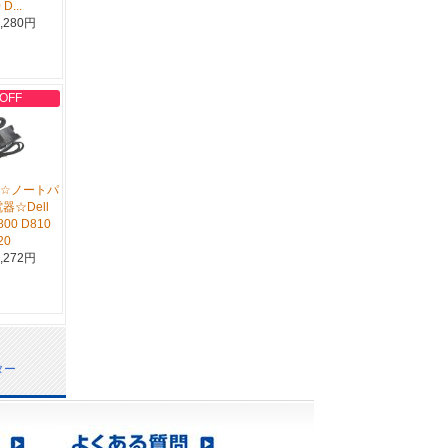
D...
,280円
 OFF
00☆ノートパ
器☆Dell
D800 D810
20
,272円
ター