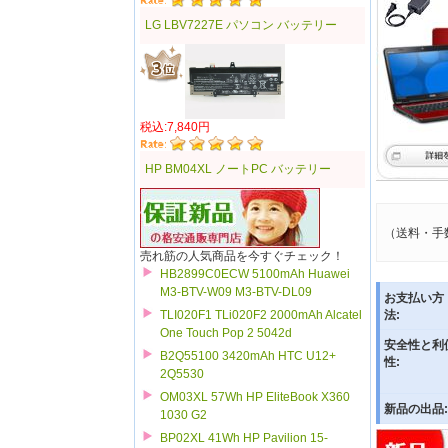
LG LBV7227E パソコン バッテリー
税込:7,840円
HP BM04XL ノートPC バッテリー
（送料・手
売れ筋の人気商品を今すぐチェック！
HB2899C0ECW 5100mAh Huawei
M3-BTV-W09 M3-BTV-DL09
お支払い方
TLI020F1 TLi020F2 2000mAh Alcatel
法:
One Touch Pop 2 5042d
安全性と利
B2Q55100 3420mAh HTC U12+
性:
2Q5530
OM03XL 57Wh HP EliteBook X360
新品の出品:
1030 G2
BP02XL 41Wh HP Pavilion 15-