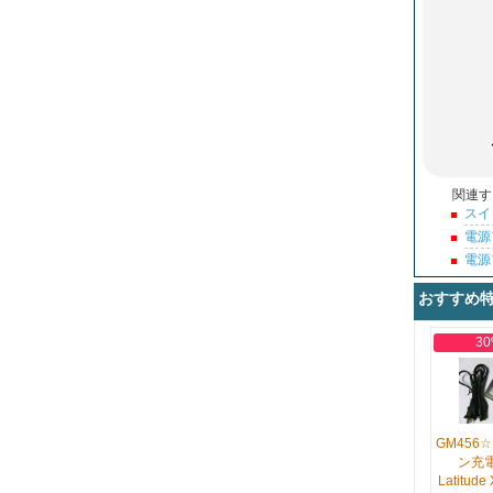
関連す
スイ
電源
電源
おすすめ
30
GM456
ン充電
Latitude