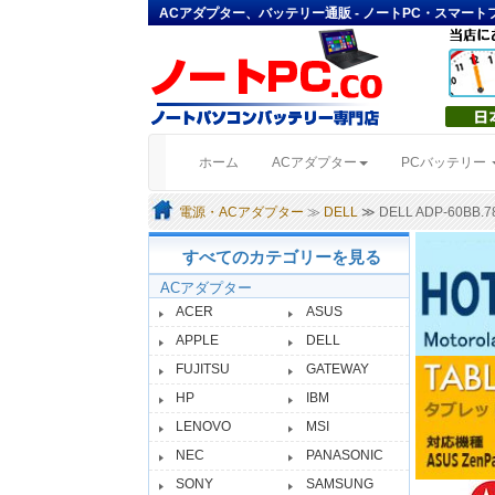
ACアダプター、バッテリー通販 - ノートPC・スマー
(current)
ホーム
ACアダプター
PCバッテリー
電源・ACアダプター
≫
DELL
≫ DELL ADP-60
すべてのカテゴリーを見る
ACアダプター
ACER
ASUS
APPLE
DELL
FUJITSU
GATEWAY
HP
IBM
LENOVO
MSI
NEC
PANASONIC
SONY
SAMSUNG