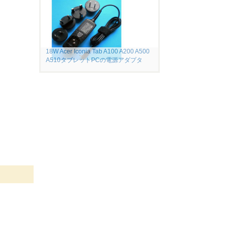
18W Acer Iconia Tab A100 A200 A500
A510タブレットPCの電源アダプタ