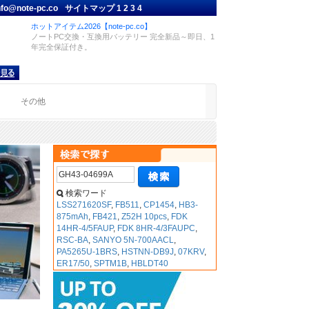
nfo@note-pc.co
サイトマップ
1
2
3
4
ホットアイテム2026【note-pc.co】
ノートPC交換・互換用バッテリー 完全新品～即日、1
年完全保証付き。
品
その他
検索ワード
LSS271620SF
,
FB511
,
CP1454
,
HB3-
875mAh
,
FB421
,
Z52H 10pcs
,
FDK
14HR-4/5FAUP
,
FDK 8HR-4/3FAUPC
,
RSC-BA
,
SANYO 5N-700AACL
,
PA5265U-1BRS
,
HSTNN-DB9J
,
07KRV
,
ER17/50
,
SPTM1B
,
HBLDT40