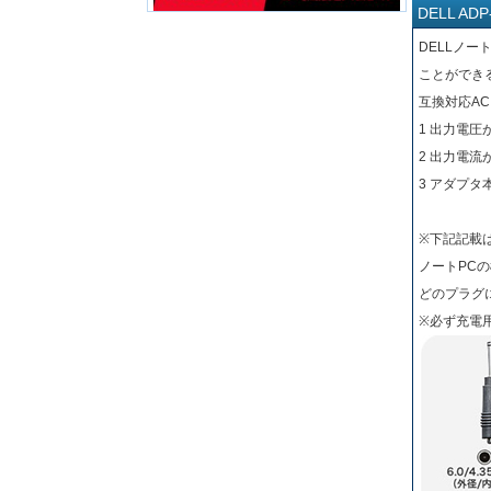
DELL A
DELLノ
ことができ
互換対応A
1 出力電圧
2 出力電
3 アダプ
※下記記載
ノートPC
どのプラグ
※必ず充電