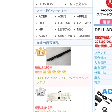
TOSHIBA
もっと見る≫
ノートPCバッテリー
ACER
ASUS
APPLE
DELL
FUJITSU
GATEWAY
HP
LENOVO
NEC
DELL A
SONY
SAMSUNG
TOSHIBA
[限定特価]ノー
208190-0
今週の目玉商品
様に提供し高速
ブランド
適合規格
入力電圧
税込:7,190円
出力電圧
外形寸法
SKU
TOSHIBA PA5212U-1BRS パソコン バ
ッテリー
可用
税込:6,840円