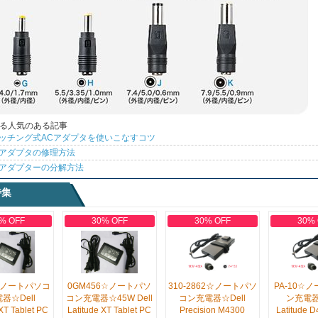
る人気のある記事
ッチング式ACアダプタを使いこなすコツ
アダプタの修理方法
アダプターの分解方法
特集
% OFF
30% OFF
30% OFF
30%
☆ノートパソコ
0GM456☆ノートパソ
310-2862☆ノートパソ
PA-10☆
器☆Dell
コン充電器☆45W Dell
コン充電器☆Dell
ン充電器
 XT Tablet PC
Latitude XT Tablet PC
Precision M4300
Latitude 