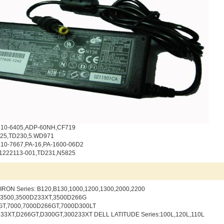
310-6405,ADP-60NH,CF719
25,TD230,5.WD971
310-7667,PA-16,PA-1600-06D2
1222113-001,TD231,N5825
：
IRON Series:
B120,B130,1000,1200,1300,2000,2200
,3500,3500D233XT,3500D266G
T,7000,7000D266GT,7000D300LT
33XT,D266GT,D300GT,300233XT
DELL LATITUDE Series:
100L,120L,110L