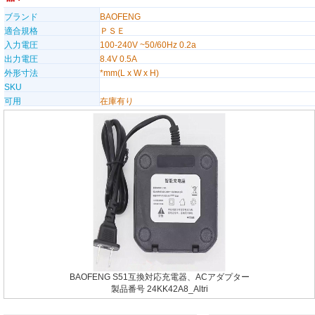
ブランド
BAOFENG
適合規格
ＰＳＥ
入力電圧
100-240V ~50/60Hz 0.2a
出力電圧
8.4V 0.5A
外形寸法
*mm(L x W x H)
SKU
可用
在庫有り
BAOFENG S51互換対応充電器、ACアダプター
製品番号 24KK42A8_Altri