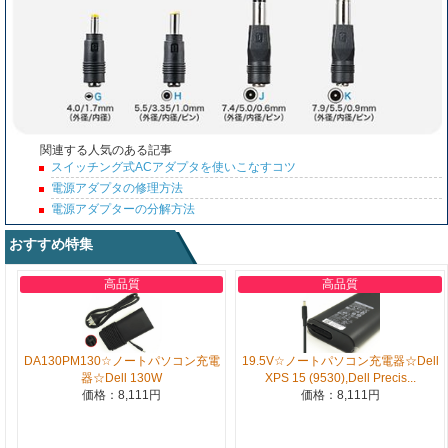
関連する人気のある記事
スイッチング式ACアダプタを使いこなすコツ
電源アダプタの修理方法
電源アダプターの分解方法
おすすめ特集
高品質
高品質
DA130PM130☆ノートパソコン充電
19.5V☆ノートパソコン充電器☆Dell
器☆Dell 130W
XPS 15 (9530),Dell Precis...
価格：8,111円
価格：8,111円