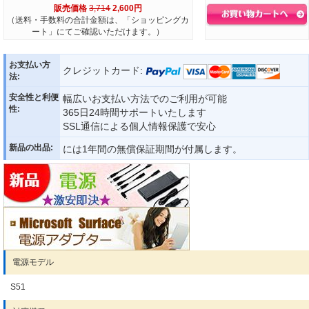
販売価格
3,714
2,600円
（送料・手数料の合計金額は、「ショッピングカ
ート」にてご確認いただけます。）
お支払い方
クレジットカード:
法:
安全性と利便
幅広いお支払い方法でのご利用が可能
性:
365日24時間サポートいたします
SSL通信による個人情報保護で安心
新品の出品:
には1年間の無償保証期間が付属します。
電源モデル
S51