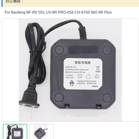
対応機種：
For Baofeng BF-R6 S51 UV-9R PRO A58 CH-9700 960 9R Plus