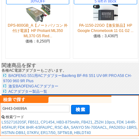
30%OFF
5 left in stock
DPS-800GB_A【ノートパソコン 外
PA-1150-22GO【激安新品】HP
付け電源】HP Proliant ML350
Google Chromebook 11 G1 G2 ...
ML370 G5 Red...
価格：3,436円
価格：8,250円
関連商品を探す
各種AC電源アダプターもございます。
BAOFENG S51用ACアダプターBaofeng BF-R6 S51 UV-9R PRO A58 CH-
9700 960 9R Plus
激安BAOFENG ACアダプター
ACアダプター製品一覧
検索ワード
LSS271620SF
,
FB511
,
CP1454
,
HB3-875mAh
,
FB421
,
Z52H 10pcs
,
FDK 14HR-
4/5FAUP
,
FDK 8HR-4/3FAUPC
,
RSC-BA
,
SANYO 5N-700AACL
,
PA5265U-1BRS
,
HSTNN-DB9J
,
07KRV
,
ER17/50
,
SPTM1B
,
HBLDT40