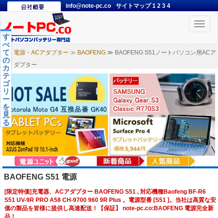
info@note-pc.co
サイトマップ
1
2
3
4
Toggle
naviga
す
べ
て
電源・ACアダプター
≫
BAOFENG
≫ BAOFENG S51ノートパソコン用ACア
の
ダプター
カ
テ
ゴ
リ
ー
を
見
る
BAOFENG S51 電源
[限定特価]充電器、ACアダプター BAOFENG S51 , 対応機種Baofeng BF-R6
S51 UV-9R PRO A58 CH-9700 960 9R Plus 。電源型番 [S51 ]。当社は高質な安
価の製品を皆様に提供し高速配送！【保証】 note-pc.co:BAOFENG 電源完全新
品！