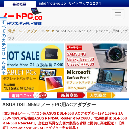
info@note-pc.co
サイトマップ
1
2
3
4
Toggle
naviga
す
べ
て
電源・ACアダプター
≫
ASUS
≫ ASUS DSL-N55Uノートパソコン用ACアダ
の
プター
カ
テ
ゴ
リ
ー
を
見
る
ASUS DSL-N55U ノートPC用ACアダプター
[限定特価]ノートパソコン用ASUS DSL-N55U ACアダプター19V 1.58A-2.1A
30W- 40W, 対応機種ASUS RT-N56U Router RT-AC66U 。電源型番 [DSL-N55U
RT-N66U Rt-ac66r ]。当社は高質な安価の製品を皆様に提供し高速配送！【保
証】 note-pc.co:ASUS ACアダプター完全新品！