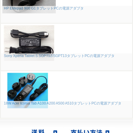
HP Elitepad 900 G1タブレットPCの電源アダプタ
Sony Xperia Tablet S SGPT12/SGPT13タブレットPCの電源アダプタ
18W Acer Iconia Tab A100 A200 A500 A510タブレットPCの電源アダプタ