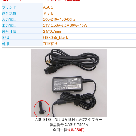
ブランド
ASUS
適合規格
ＰＳＥ
入力電圧
100-240v / 50-60hz
出力電圧
19V 1.58A-2.1A 30W- 40W
外形寸法
2.5*0.7mm
SKU
GSB055_black
可用
在庫有り
ASUS DSL-N55U互換対応ACアダプター
製品番号 XASU17592A
全国一律
送料360円