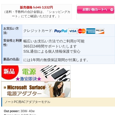
販売価格
5,045
3,532円
（送料・手数料の合計金額は、「ショッピングカ
ート」にてご確認いただけます。）
お支払い方
クレジットカード:
法:
安全性と利便
幅広いお支払い方法でのご利用が可能
性:
365日24時間サポートいたします
SSL通信による個人情報保護で安心
新品の出品:
には1年間の無償保証期間が付属します。
ノートPC用ACアダプターモデル
Out power:
30W- 40w