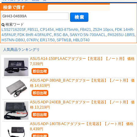
検索ワード
LSS271620SF
,
FB511
,
CP1454
,
HB3-875mAh
,
FB421
,
Z52H 10pcs
,
FDK 14HR-
4/5FAUP
,
FDK 8HR-4/3FAUPC
,
RSC-BA
,
SANYO 5N-700AACL
,
PA5265U-1BRS
,
HSTNN-DB9J
,
07KRV
,
ER17/50
,
SPTM1B
,
HBLDT40
人気商品ランキングリ
ASUS A14-150P1A ACアダプター【充電器】【ノート用】 価格
7,039円
ASUS ADP-380AB_B ACアダプター【充電器】【ノート用】 価
格 14,619円
ASUS ADP-240EB_B ACアダプター【充電器】【ノート用】 価
格 13,219円
ASUS ADP-180TB ACアダプター【充電器】【ノート用】 価格
8,439円