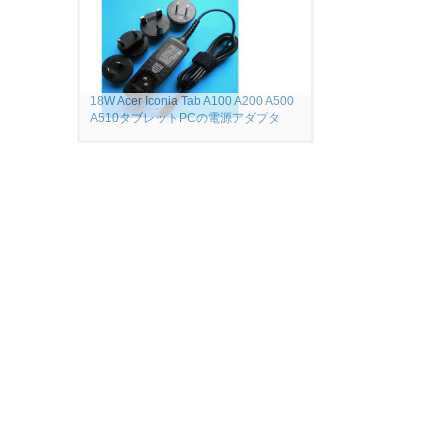
18W Acer Iconia Tab A100 A200 A500
A510タブレットPCの電源アダプタ