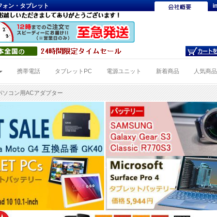
トフォン・タブレット
i
携帯電話
タブレットPC
電源ユニット
新着商品
人気商
トパソコン用ACアダプター