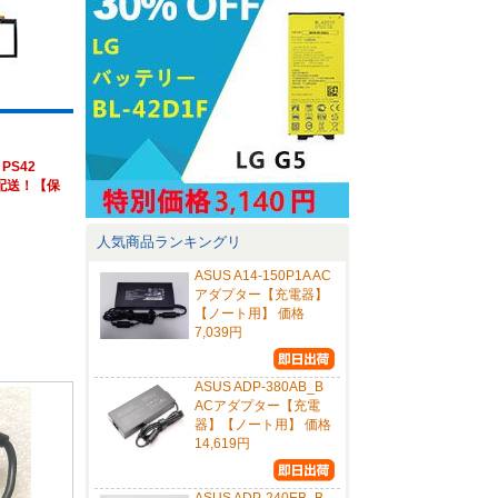
PS42
速配送！【保
人気商品ランキングリ
ASUS A14-150P1A AC
アダプター【充電器】
【ノート用】 価格
7,039円
ASUS ADP-380AB_B
ACアダプター【充電
器】【ノート用】 価格
14,619円