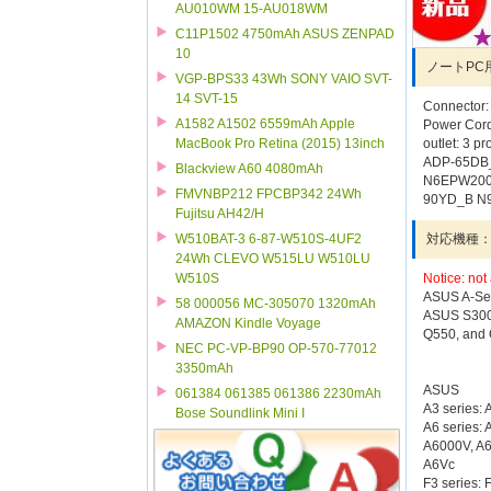
AU010WM 15-AU018WM
C11P1502 4750mAh ASUS ZENPAD
10
ノートPC
VGP-BPS33 43Wh SONY VAIO SVT-
14 SVT-15
Connector:
A1582 A1502 6559mAh Apple
Power Cord
MacBook Pro Retina (2015) 13inch
outlet: 3 p
ADP-65DB_
Blackview A60 4080mAh
N6EPW200
FMVNBP212 FPCBP342 24Wh
90YD_B N
Fujitsu AH42/H
W510BAT-3 6-87-W510S-4UF2
対応機種
24Wh CLEVO W515LU W510LU
W510S
Notice: not 
ASUS A-Seri
58 000056 MC-305070 1320mAh
ASUS S300,
AMAZON Kindle Voyage
Q550, and 
NEC PC-VP-BP90 OP-570-77012
3350mAh
ASUS
061384 061385 061386 2230mAh
A3 series:
Bose Soundlink Mini I
A6 series:
A6000V, A6
A6Vc
F3 series: