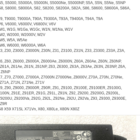
 S5, S5000, S5000A, S5000N, S5000Ne, S5000NP, S5A, S5N, S5Ne, S5NP
 S8, S8000, S8000A, S82, S8200, S8200A, S82A, S86, S8600, S8600A, S86A,
 T9, T9000, T9000A, T90A, T9300A, T93A, T9400A, T94A, T9A
 V6, V6000, V6000V, V6800V, V6V
: W1, W1G, W1Ga, W1Gc, W1N, W1Na, W1V
: W2, W2000, W2000V, W2V
: W5, W5A, W5Ae
: W6, W6000, W6000A, W6A
 Z3, Z30, Z3000, Z3000N, Z30N, Z31, Z3100, Z31N, Z33, Z3300, Z33A, Z3A,
 Z6, Z60, Z6000, Z6000A, Z6000Ae, Z6000N, Z60A, Z60Ae, Z60N, Z60NP,
Z61A, Z61Ae, Z61N, Z61NP, Z63, Z6300, Z63A, Z63Ae, Z63N, Z63NP, Z6A,
, Z6NP
 Z7, Z70, Z7000, Z7000A, Z7000N Z7000Ne, Z8000V, Z70A, Z70N, Z70Ne,
 Z71A, Z71N, Z71Ne, Z71V
 Z9, Z90, Z9000, Z9000R, Z90R, Z91, Z9100, Z9100E, Z9100ER, Z9100G,
100N, Z91E, Z91ER, Z91G, Z91L, Z91N, Z92, Z9200, Z9200G, Z9200L,
9200U, Z9200Va, Z92G, Z92L, Z92Ne, Z92U, Z92Va, Z93, Z9300, Z9300E,
 Z9R
58 X59 X71SL X71Vn, X80, X80Le, X80N X80Z