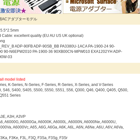
用ACアダプターモデル
 5.5*2.5mm
 Cable: excellent quality (EU AU US UK optional)
rong
REV_B ADP-90FB ADP-90SB_BB PA3380U-1ACA PA-1900-24 90-
0 90-N6EPW2010 PA-1900-36 90XB00CN-MPW010 EXA1202YH ADP-
90W-03
：
all model listed
es, K-Series, N-Series, F-Series, R-Series, X-Series, and V-Series
 S46, S400, S405, S500, S550, S551, S56, Q300, Q46, Q400, Q405, Q500,
Q551 Series
 A3E, A3H, A3VP
 A6, A6000G, A6000Ga, A6000K, A6000L, A6000N, A6000Ne, A6000U,
000Va, A6000Vc, A65, A6G, A6Ga, A6K, A6L, A6N, A6Ne, A6U, A6V, A6Va,
 F3Ka, F3Ke, F3L, F3Q, F3Sa, F3Sg, F3Sr