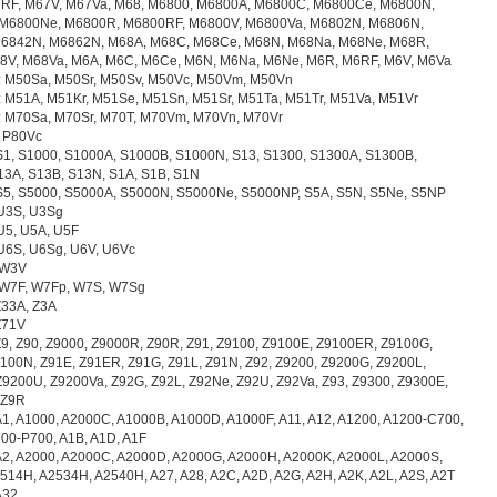
RF, M67V, M67Va, M68, M6800, M6800A, M6800C, M6800Ce, M6800N,
M6800Ne, M6800R, M6800RF, M6800V, M6800Va, M6802N, M6806N,
6842N, M6862N, M68A, M68C, M68Ce, M68N, M68Na, M68Ne, M68R,
8V, M68Va, M6A, M6C, M6Ce, M6N, M6Na, M6Ne, M6R, M6RF, M6V, M6Va
s: M50Sa, M50Sr, M50Sv, M50Vc, M50Vm, M50Vn
: M51A, M51Kr, M51Se, M51Sn, M51Sr, M51Ta, M51Tr, M51Va, M51Vr
s: M70Sa, M70Sr, M70T, M70Vm, M70Vn, M70Vr
: P80Vc
 S1, S1000, S1000A, S1000B, S1000N, S13, S1300, S1300A, S1300B,
3A, S13B, S13N, S1A, S1B, S1N
 S5, S5000, S5000A, S5000N, S5000Ne, S5000NP, S5A, S5N, S5Ne, S5NP
 U3S, U3Sg
 U5, U5A, U5F
 U6S, U6Sg, U6V, U6Vc
 W3V
: W7F, W7Fp, W7S, W7Sg
 Z33A, Z3A
 Z71V
 Z9, Z90, Z9000, Z9000R, Z90R, Z91, Z9100, Z9100E, Z9100ER, Z9100G,
100N, Z91E, Z91ER, Z91G, Z91L, Z91N, Z92, Z9200, Z9200G, Z9200L,
9200U, Z9200Va, Z92G, Z92L, Z92Ne, Z92U, Z92Va, Z93, Z9300, Z9300E,
 Z9R
 A1, A1000, A2000C, A1000B, A1000D, A1000F, A11, A12, A1200, A1200-C700,
00-P700, A1B, A1D, A1F
 A2, A2000, A2000C, A2000D, A2000G, A2000H, A2000K, A2000L, A2000S,
514H, A2534H, A2540H, A27, A28, A2C, A2D, A2G, A2H, A2K, A2L, A2S, A2T
A32