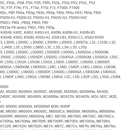
 F5C, F5GL, F5M, F5N, F5R, F5RI, F5SL, F5Sr, F5V, F5VL, F5Z
F7E, F7F, F7Kr, F7L, F7Se, F7Sr, F7z, F7000, F7400
F8Dc, F8P, F8Sa, F8Sg, F8Sn, F8Sp, F8Sr, F8Sv, F8Tr, F8Va, F8Vr
: F50Sf-A1, F50Sf-A2, F50SV-A1, F50SV-A2, F50SV-X4C
: F80Cr, F80L, F80Q, F80S, F80
: F81Se F9 series: F9Dc, F9S, F9Sg
: K40AB, K40C, K40IJ, K40IJ-A1, K40IN, K40IN-A1, K40IN-B1
: K50AB, K50IJ, K50IN, K50IJ-A1, K50IJ-B1, K50IJ-C1, K50IJ-RX05
 L3, L3000, L3000C, L3000D, L3000H, L3000S, L3000Tp, L31, L3100, L32,
, L3400, L35, L3500, L3800, L3C, L3D, L3H, L3S, L3Tp
 L5, L5000, L5000C, L5000D, L5000DF, L5000G, L5000GA, L5000GM,
L5500C, L5500D, L5500DF, L5500G, L5500GA, L5500GM, L5500GX, L55C,
DF, L55G, L55GA, L55GM, L55GX, L5800, L5800C, L5800D, L5800DF,
5800GA, L5800GM, L5800GX, L58C, L58D, L58DF, L58G, L58GA, L58GM,
900, L5900C, L5900D, L5900DF, L5900G, L5900GA, L5900GM, L5900GX,
, L59DF, L59G, L59GA, L59GM, L59GX, L5C, L5D, L5DF, L5G, L5GA, L5GM,
 L8400
: M2, M2000, M2000A, M2000C, M2000E, M2000N, M2000Ne, M2400,
2400C, M2400E, M2400N, M2400Ne, M2422N, M2442N, M2A, M2C, M2E,
e
: M3, M3000, M3000N, M3000NP, M3N, M3NP
: M6, M6000, M6000A, M6000C, M6000Ce, M6000N, M6000Na, M6000Ne,
6000RF, M6000V, M6000Va, M67, M6700, M6700A, M6700C, M6700Ce,
6700Na, M6700Ne, M6700R, M6700RF, M6700V, M6700Va, M6706H,
6722R, M6742H, M6762H, M67A, M67C, M67Ce, M67N, M67Na, M67Ne,