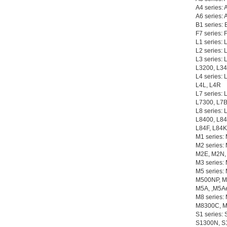
A4 series:
A6 series: 
B1 series:
F7 series:
L1 series:
L2 series:
L3 series:
L3200, L34
L4 series:
L4L, L4R
L7 series:
L7300, L7B
L8 series:
L8400, L84
L84F, L84K
M1 series:
M2 series
M2E, M2N,
M3 series:
M5 series
M500NP, M
M5A, ,M5A
M8 series
M8300C, M
S1 series:
S1300N, S1