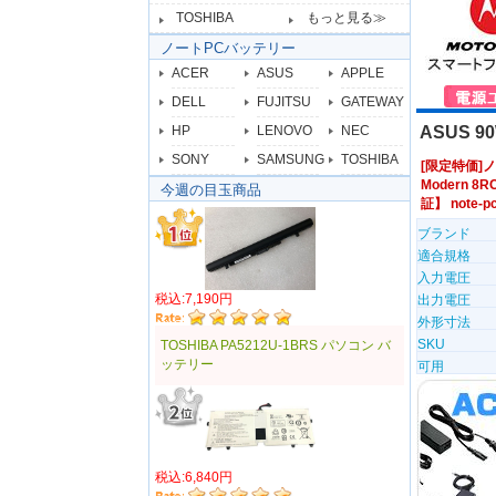
TOSHIBA
もっと見る≫
ノートPCバッテリー
ACER
ASUS
APPLE
DELL
FUJITSU
GATEWAY
HP
LENOVO
NEC
ASUS 
SONY
SAMSUNG
TOSHIBA
[限定特価]ノー
Modern 
今週の目玉商品
証】 note
ブランド
適合規格
入力電圧
税込:7,190円
出力電圧
外形寸法
SKU
TOSHIBA PA5212U-1BRS パソコン バ
ッテリー
可用
税込:6,840円