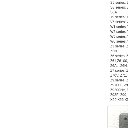
S5 series:
S8 series:
S8A
T9 series:
V6 series:
W1 series
W2 series
W5 series
W6 series
Z3 series:
Z3N
Z6 series:
Z61,Z6100,
Z6Ae, Z6N
Z7 series:
Z70V, Z71,
Z9 series:
Z9100L, Z9
Z9200Ne, Z
Z93E, Z99,
X50 X55 X