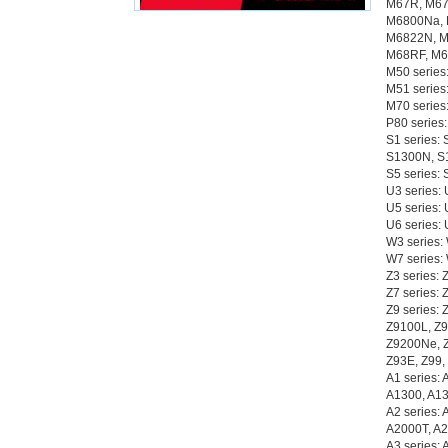
M67R, M67
M6800Na, 
M6822N, M
M68RF, M6
M50 serie
M51 series
M70 serie
P80 series
S1 series:
S1300N, S1
S5 series:
U3 series:
U5 series:
U6 series:
W3 series:
W7 series
Z3 series:
Z7 series:
Z9 series:
Z9100L, Z9
Z9200Ne, Z
Z93E, Z99,
A1 series:
A1300, A13
A2 series:
A2000T, A2
A3 series: 