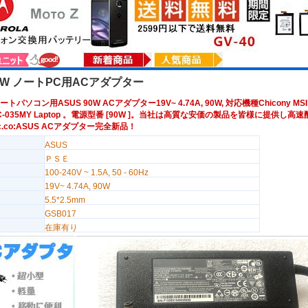
90W ノートPC用ACアダプター
トパソコン用ASUS 90W ACアダプター19V~ 4.74A, 90W, 対応機種Chicony MSI 
8RC-035MY Laptop 。電源型番 [90W ]。当社は高質な安価の製品を皆様に提供し高
-pc.co:ASUS ACアダプター完全新品！
ASUS
ＰＳＥ
100-240V ~ 1.5A, 50 - 60Hz
19V~ 4.74A, 90W
5.5*2.5mm
GSB017
在庫有り