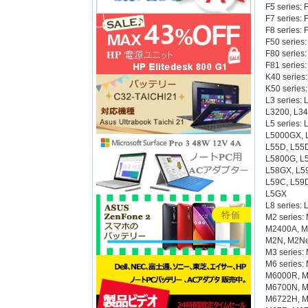
F5 series:
F7 series: 
F8 series: 
F50 series
F80 series
F81 series
K40 series
K50 series
L3 series:
L3200, L34
L5 series:
L5000GX, 
L55D, L55
L5800G, L
L58GX, L5
L59C, L59D
L5GX
L8 series:
M2 series
M2400A, M
M2N, M2N
M3 series
M6 series
M6000R, M
M6700N, M
M6722H, M