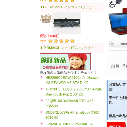
LG LBV7227E パソコン バッテリー
税込:7,840円
HP BM04XL ノートPC バッテリー
（送料・手
売れ筋の人気商品を今すぐチェック！
HB2899C0ECW 5100mAh Huawei
M3-BTV-W09 M3-BTV-DL09
お支払い方
TLI020F1 TLi020F2 2000mAh Alcatel
法:
One Touch Pop 2 5042d
安全性と利
B2Q55100 3420mAh HTC U12+
性:
2Q5530
OM03XL 57Wh HP EliteBook X360
新品の出品:
1030 G2
BP02XL 41Wh HP Pavilion 15-