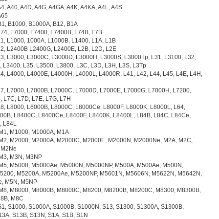
 A4, A40, A4D, A4G, A4GA, A4K, A4KA, A4L, A4S
A65
 B1, B1000, B1000A, B12, B1A
 F74, F7000, F7400, F7400B, F74B, F7B
 L1, L1000, 1000A, L1000B, L1400, L1A, L1B
 L2, L2400B L2400G, L2400E, L2B, L2D, L2E
 L3, L3000, L3000C, L3000D, L3000H, L3000S, L3000Tp, L31, L3100, L32,
, L3400, L35, L3500, L3800, L3C, L3D, L3H, L3S, L3Tp
 L4, L4000, L4000E, L4000H, L4000L, L4000R, L41, L42, L44, L45, L4E, L4H,
 L7, L7000, L7000B, L7000C, L7000D, L7000E, L7000G, L7000H, L7200,
, L7C, L7D, L7E, L7G, L7H
 L8, L8000, L6000B, L8000C, L8000Ce, L8000F, L8000K, L8000L, L64,
00B, L8400C, L8400Ce, L8400F, L8400K, L8400L, L84B, L84C, L84Ce,
, L84L
 M1, M1000, M1000A, M1A
: M2, M2000, M2000A, M2000C, M2000E, M2000N, M2000Ne, M2A, M2C,
 M2Ne
 M3, M3N, M3NP
: M5, M5000, M5000Ae, M5000N, M5000NP, M500A, M500Ae, M500N,
5200, M5200A, M5200Ae, M5200NP, M5601N, M5606N, M5622N, M5642N,
e, M5N, M5NP
: M8, M8000, M8000B, M8000C, M8200, M8200B, M8200C, M8300, M8300B,
8B, M8C
 S1, S1000, S1000A, S1000B, S1000N, S13, S1300, S1300A, S1300B,
3A, S13B, S13N, S1A, S1B, S1N