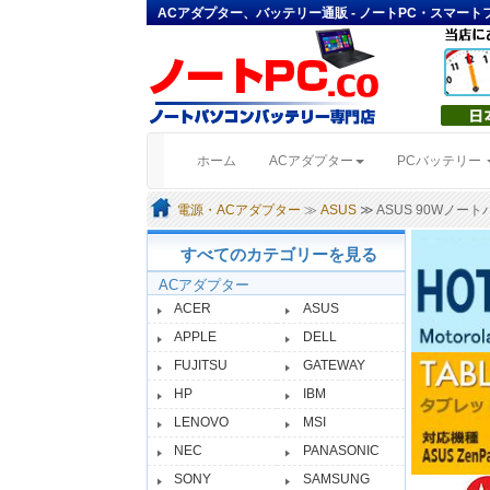
ACアダプター、バッテリー通販 - ノートPC・スマー
(current)
ホーム
ACアダプター
PCバッテリー
電源・ACアダプター
≫
ASUS
≫ ASUS 90Wノー
すべてのカテゴリーを見る
ACアダプター
ACER
ASUS
APPLE
DELL
FUJITSU
GATEWAY
HP
IBM
LENOVO
MSI
NEC
PANASONIC
SONY
SAMSUNG