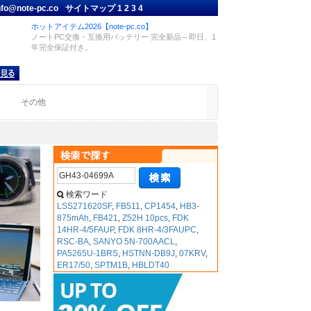
nfo@note-pc.co
サイトマップ
1
2
3
4
ホットアイテム2026【note-pc.co】
ノートPC交換・互換用バッテリー 完全新品～即日、1
年完全保証付き。
品
その他
検索ワード
LSS271620SF
,
FB511
,
CP1454
,
HB3-
875mAh
,
FB421
,
Z52H 10pcs
,
FDK
14HR-4/5FAUP
,
FDK 8HR-4/3FAUPC
,
RSC-BA
,
SANYO 5N-700AACL
,
PA5265U-1BRS
,
HSTNN-DB9J
,
07KRV
,
ER17/50
,
SPTM1B
,
HBLDT40