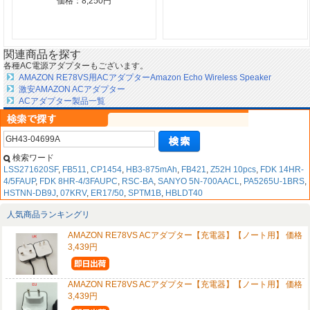
価格：8,250円
関連商品を探す
各種AC電源アダプターもございます。
AMAZON RE78VS用ACアダプターAmazon Echo Wireless Speaker
激安AMAZON ACアダプター
ACアダプター製品一覧
検索ワード
LSS271620SF
,
FB511
,
CP1454
,
HB3-875mAh
,
FB421
,
Z52H 10pcs
,
FDK 14HR-
4/5FAUP
,
FDK 8HR-4/3FAUPC
,
RSC-BA
,
SANYO 5N-700AACL
,
PA5265U-1BRS
,
HSTNN-DB9J
,
07KRV
,
ER17/50
,
SPTM1B
,
HBLDT40
人気商品ランキングリ
AMAZON RE78VS ACアダプター【充電器】【ノート用】 価格
3,439円
AMAZON RE78VS ACアダプター【充電器】【ノート用】 価格
3,439円