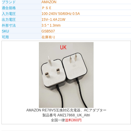
ブランド
AMAZON
適合規格
ＰＳＥ
入力電圧
100-240V 50/60Hz 0.5A
出力電圧
15V--1.4A 21W
外形寸法
3.5 * 1.3mm
SKU
GSB507
可用
在庫有り
AMAZON RE78VS互換対応充電器、ACアダプター
製品番号 AMZ17868_UK_Altri
全国一律
送料360円