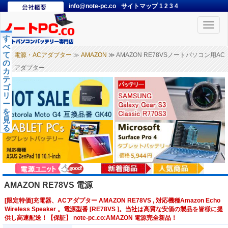
info@note-pc.co
サイトマップ
1
2
3
4
Toggle
naviga
す
べ
て
電源・ACアダプター
≫
AMAZON
≫ AMAZON RE78VSノートパソコン用AC
の
アダプター
カ
テ
ゴ
リ
ー
を
見
る
AMAZON RE78VS 電源
[限定特価]充電器、ACアダプター AMAZON RE78VS , 対応機種Amazon Echo
Wireless Speaker 。電源型番 [RE78VS ]。当社は高質な安価の製品を皆様に提
供し高速配送！【保証】 note-pc.co:AMAZON 電源完全新品！