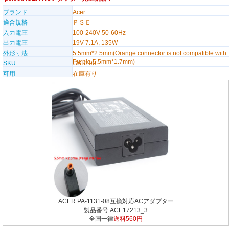
ブランド
Acer
適合規格
ＰＳＥ
入力電圧
100-240V 50-60Hz
出力電圧
19V 7.1A, 135W
外形寸法
5.5mm*2.5mm(Orange connector is not compatible with
Purple 5.5mm*1.7mm)
SKU
GSB290
可用
在庫有り
ACER PA-1131-08互換対応ACアダプター
製品番号 ACE17213_3
全国一律
送料560円