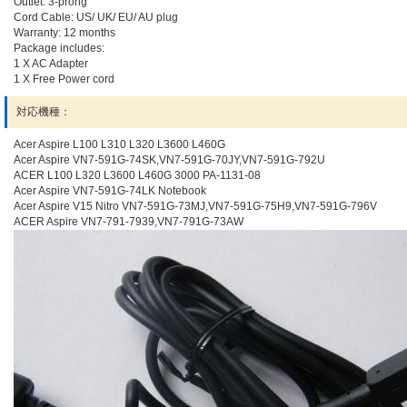
Outlet: 3-prong
Cord Cable: US/ UK/ EU/ AU plug
Warranty: 12 months
Package includes:
1 X AC Adapter
1 X Free Power cord
対応機種：
Acer Aspire L100 L310 L320 L3600 L460G
Acer Aspire VN7-591G-74SK,VN7-591G-70JY,VN7-591G-792U
ACER L100 L320 L3600 L460G 3000 PA-1131-08
Acer Aspire VN7-591G-74LK Notebook
Acer Aspire V15 Nitro VN7-591G-73MJ,VN7-591G-75H9,VN7-591G-796V
ACER Aspire VN7-791-7939,VN7-791G-73AW