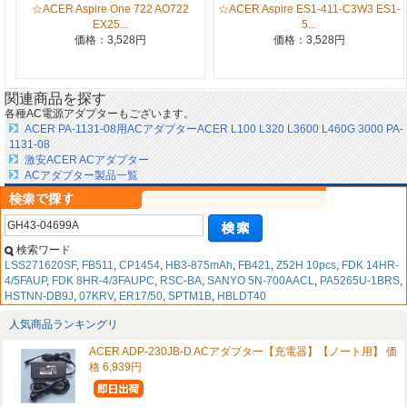
☆ACER Aspire One 722 AO722
☆ACER Aspire ES1-411-C3W3 ES1-
EX25...
5...
価格：3,528円
価格：3,528円
関連商品を探す
各種AC電源アダプターもございます。
ACER PA-1131-08用ACアダプターACER L100 L320 L3600 L460G 3000 PA-
1131-08
激安ACER ACアダプター
ACアダプター製品一覧
検索ワード
LSS271620SF
,
FB511
,
CP1454
,
HB3-875mAh
,
FB421
,
Z52H 10pcs
,
FDK 14HR-
4/5FAUP
,
FDK 8HR-4/3FAUPC
,
RSC-BA
,
SANYO 5N-700AACL
,
PA5265U-1BRS
,
HSTNN-DB9J
,
07KRV
,
ER17/50
,
SPTM1B
,
HBLDT40
人気商品ランキングリ
ACER ADP-230JB-D ACアダプター【充電器】【ノート用】 価
格 6,939円