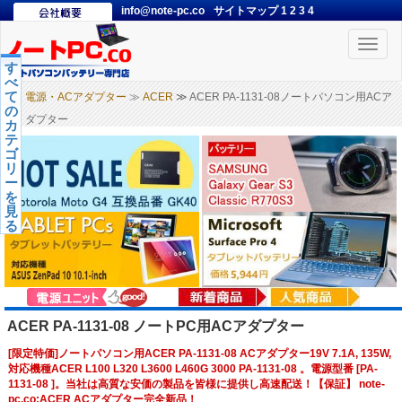
info@note-pc.co
サイトマップ
1
2
3
4
Toggle
naviga
す
べ
て
電源・ACアダプター
≫
ACER
≫ ACER PA-1131-08ノートパソコン用ACア
の
ダプター
カ
テ
ゴ
リ
ー
を
見
る
ACER PA-1131-08 ノートPC用ACアダプター
[限定特価]ノートパソコン用ACER PA-1131-08 ACアダプター19V 7.1A, 135W,
対応機種ACER L100 L320 L3600 L460G 3000 PA-1131-08 。電源型番 [PA-
1131-08 ]。当社は高質な安価の製品を皆様に提供し高速配送！【保証】 note-
pc.co:ACER ACアダプター完全新品！