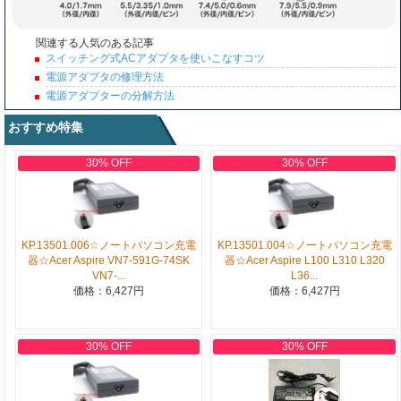
関連する人気のある記事
スイッチング式ACアダプタを使いこなすコツ
電源アダプタの修理方法
電源アダプターの分解方法
おすすめ特集
30% OFF
30% OFF
KP.13501.006☆ノートパソコン充電
KP.13501.004☆ノートパソコン充電
器☆Acer Aspire VN7-591G-74SK
器☆Acer Aspire L100 L310 L320
VN7-...
L36...
価格：6,427円
価格：6,427円
30% OFF
30% OFF