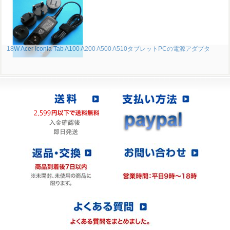
18W Acer Iconia Tab A100 A200 A500 A510タブレットPCの電源アダプタ