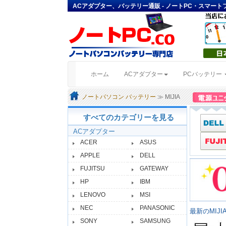
ACアダプター、バッテリー通販 - ノートPC・スマー
(current)
ホーム
ACアダプター
PCバッテリー
ノートパソコン バッテリー
≫ MIJIA
すべてのカテゴリーを見る
ACアダプター
ACER
ASUS
APPLE
DELL
FUJITSU
GATEWAY
HP
IBM
LENOVO
MSI
NEC
PANASONIC
最新のMIJ
SONY
SAMSUNG