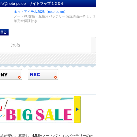
nfo@note-pc.co
サイトマップ
1
2
3
4
ホットアイテム2026【note-pc.co】
ノートPC交換・互換用バッテリー 完全新品～即日、1
年完全保証付き。
品
その他
製品が安い。真新しいMIJIAノートパソコンバッテリーのオ