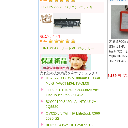
LG LBV7227E パソコン バッテリー
税込:7,840円
容量:5200mA
電圧:14.4V
HP BM04XL ノートPC バッテリー
商品型式：25
mijia BRR-
BRR-2P4S-
売れ筋の人気商品を今すぐチェック！
5,139
円（税
HB2899C0ECW 5100mAh Huawei
M3-BTV-W09 M3-BTV-DL09
TLI020F1 TLi020F2 2000mAh Alcatel
One Touch Pop 2 5042d
B2Q55100 3420mAh HTC U12+
2Q5530
OM03XL 57Wh HP EliteBook X360
1030 G2
BP02XL 41Wh HP Pavilion 15-