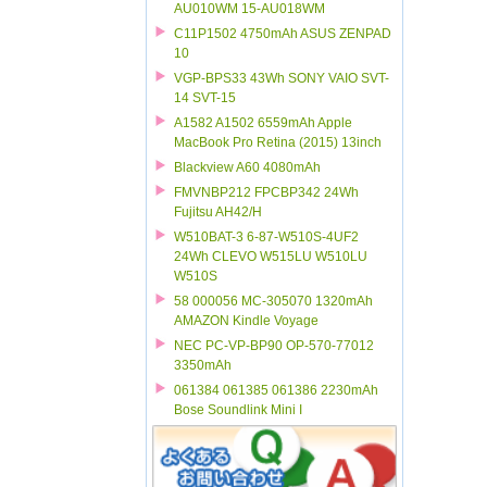
AU010WM 15-AU018WM
C11P1502 4750mAh ASUS ZENPAD
10
VGP-BPS33 43Wh SONY VAIO SVT-
14 SVT-15
A1582 A1502 6559mAh Apple
MacBook Pro Retina (2015) 13inch
Blackview A60 4080mAh
FMVNBP212 FPCBP342 24Wh
Fujitsu AH42/H
W510BAT-3 6-87-W510S-4UF2
24Wh CLEVO W515LU W510LU
W510S
58 000056 MC-305070 1320mAh
AMAZON Kindle Voyage
NEC PC-VP-BP90 OP-570-77012
3350mAh
061384 061385 061386 2230mAh
Bose Soundlink Mini I