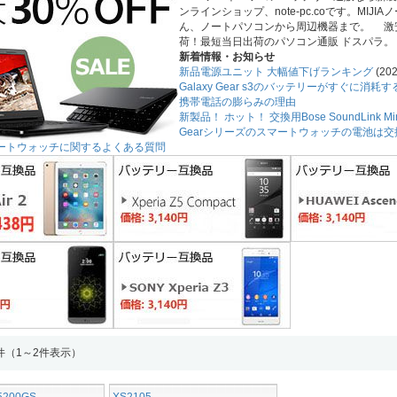
ンラインショップ、note-pc.coです。MI
ん、ノートパソコンから周辺機器まで。 激
荷！最短当日出荷のパソコン通販 ドスパラ。
新着情報・お知らせ
新品電源ユニット 大幅値下げランキング
(202
Galaxy Gear s3のバッテリーがすぐに消
携帯電話の膨らみの理由
新製品！ ホット！ 交換用Bose SoundLink 
Gearシリーズのスマートウォッチの電池は
3スマートウォッチに関するよくある質問
件（1～2件表示）
5200GS
XS2105