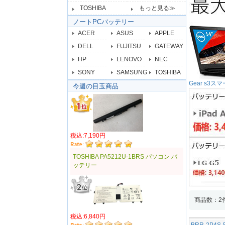
TOSHIBA
もっと見る≫
ノートPCバッテリー
ACER
ASUS
APPLE
DELL
FUJITSU
GATEWAY
HP
LENOVO
NEC
SONY
SAMSUNG
TOSHIBA
Gear s
今週の目玉商品
税込:7,190円
TOSHIBA PA5212U-1BRS パソコン バ
ッテリー
商品数：2
税込:6,840円
BRR-2P4S-