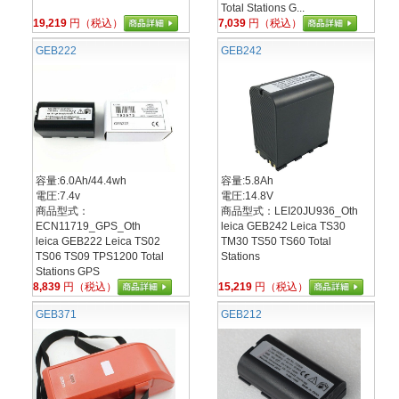
Total Stations G...
19,219
円（税込）
7,039
円（税込）
GEB222
GEB242
容量:6.0Ah/44.4wh
容量:5.8Ah
電圧:7.4v
電圧:14.8V
商品型式：
商品型式：LEI20JU936_Oth
ECN11719_GPS_Oth
leica GEB242 Leica TS30
leica GEB222 Leica TS02
TM30 TS50 TS60 Total
TS06 TS09 TPS1200 Total
Stations
Stations GPS
8,839
円（税込）
15,219
円（税込）
GEB371
GEB212