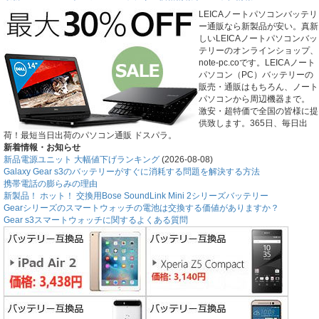
LEICAノートパソコンバッテリ
ー通販なら新製品が安い。真新
しいLEICAノートパソコンバッ
テリーのオンラインショップ、
note-pc.coです。LEICAノート
パソコン（PC）バッテリーの
販売・通販はもちろん、ノート
パソコンから周辺機器まで。
激安・超特価で全国の皆様に提
供致します。365日、毎日出
荷！最短当日出荷のパソコン通販 ドスパラ。
新着情報・お知らせ
新品電源ユニット 大幅値下げランキング
(2026-08-08)
Galaxy Gear s3のバッテリーがすぐに消耗する問題を解決する方法
携帯電話の膨らみの理由
新製品！ ホット！ 交換用Bose SoundLink Mini 2シリーズバッテリー
Gearシリーズのスマートウォッチの電池は交換する価値がありますか？
Gear s3スマートウォッチに関するよくある質問