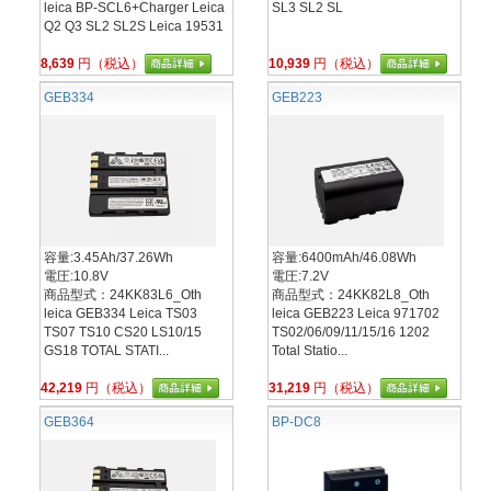
leica BP-SCL6+Charger Leica
SL3 SL2 SL
Q2 Q3 SL2 SL2S Leica 19531
8,639
円（税込）
10,939
円（税込）
GEB334
GEB223
容量:3.45Ah/37.26Wh
容量:6400mAh/46.08Wh
電圧:10.8V
電圧:7.2V
商品型式：24KK83L6_Oth
商品型式：24KK82L8_Oth
leica GEB334 Leica TS03
leica GEB223 Leica 971702
TS07 TS10 CS20 LS10/15
TS02/06/09/11/15/16 1202
GS18 TOTAL STATI...
Total Statio...
42,219
円（税込）
31,219
円（税込）
GEB364
BP-DC8