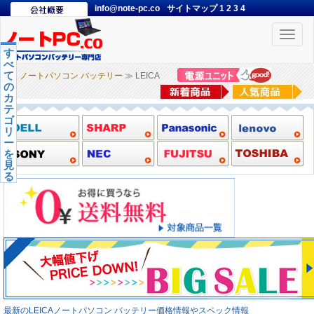
info@note-pc.co
サイトマップ
1
2
3
4
Toggle
naviga
す
べ
て
ノートパソコン バッテリー
≫ LEICA
の
カ
テ
ゴ
リ
ー
を
見
る
最新のLEICAノートパソコン バッテリー価格情報やスペック情報