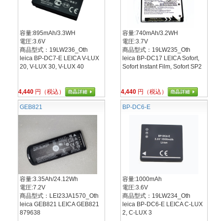
容量:895mAh/3.3WH
容量:740mAh/3.2WH
電圧:3.6V
電圧:3.7V
商品型式：19LW236_Oth
商品型式：19LW235_Oth
leica BP-DC7-E LEICA V-LUX
leica BP-DC17 LEICA Sofort,
20, V-LUX 30, V-LUX 40
Sofort Instant Film, Sofort SP2
4,440
円（税込）
4,440
円（税込）
GEB821
BP-DC6-E
容量:3.35Ah/24.12Wh
容量:1000mAh
電圧:7.2V
電圧:3.6V
商品型式：LEI23JA1570_Oth
商品型式：19LW234_Oth
leica GEB821 LEICA GEB821
leica BP-DC6-E LEICA C-LUX
879638
2, C-LUX 3