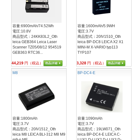
容量:6900mAh/74.52Wh
容量:1600mAh/5.9WH
電圧:10.8V
電圧:3.7V
商品型式：24KK83L2_Oth
商品型式：20IV1510_Oth
leica GEB364 Leica Laser
leica BP-DC8 LEICA X2 X1
Scanner TZ05/08/12 954519
MINI-M X-VARIO typ113
GEB363 RTC36...
TYP107
44,219
円（税込）
3,328
円（税込）
M8
BP-DC4-E
容量:1800mAh
容量:1090mAh
電圧:3.7V
電圧:3.7V
商品型式：20IV1512_Oth
商品型式：19LW071_Oth
leica M8 LEICA BLI-312 M8 M9
leica BP-DC4-E LEICA C-
m9-p ME
LUX1 D-LUX2 D-LUX3 D-