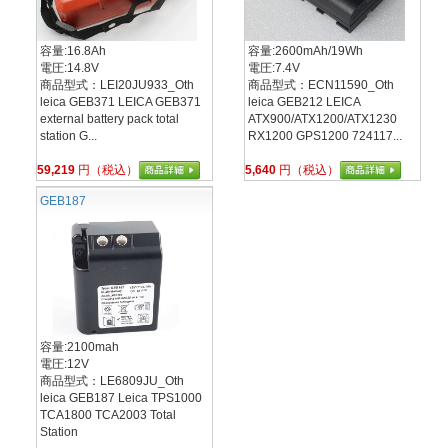
容量:16.8Ah
容量:2600mAh/19Wh
電圧:14.8V
電圧:7.4V
商品型式：LEI20JU933_Oth
商品型式：ECN11590_Oth
leica GEB371 LEICA GEB371
leica GEB212 LEICA
external battery pack total
ATX900/ATX1200/ATX1230
station G...
RX1200 GPS1200 724117...
59,219
円（税込）
5,640
円（税込）
GEB187
容量:2100mah
電圧:12V
商品型式：LE6809JU_Oth
leica GEB187 Leica TPS1000
TCA1800 TCA2003 Total
Station