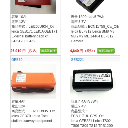
容量:10Ah
容量:1800mah/6.7Wh
電圧:12V
電圧:3.7V
商品型式：LEI20JU934_Oth
商品型式：ECN11758_Ca_Oth
leica GEB171 LEICA GEB171
leica BLI-312 Leica BM8 M8
External battery pack kit
M8.2M9 ME 14464 BLI-312
GPS1200 GPS...
Camera
26,919
円（税込）
4,640
円（税込）
GEB70
GEB221
容量:4Ah
容量:4.4Ah/33Wh
電圧:12v
電圧:7.4V
商品型式：LEI20JU935_Oth
商品型式：
leica GEB70 Leica Total
ECN11718_GPS_Oth
stations survey equipment
leica GEB221 Leica TS02
TS06 TS09 TS15 TPS1200