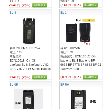
TYPE-C
Walkie Tal...
2,640
円（税込）
3,140
円（税込）
BL-8
BL-1
容量:2800MAH/11.25WH
容量:1500mAh
電圧:7.4V
電圧:3.7V
商品型式：
商品型式：ECN13012_Oth
ECN10618_Ca_Oth
baofeng BL-1 Baofeng BF-
baofeng BL-8 Baofeng UV-82
666S BF-777S BF-888S BF-C1
BF-UV8D JR-T6 Series Radios
Two way Radi...
3,140
円（税込）
2,839
円（税込）
BL-6R
BF-R6