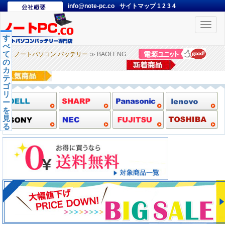
info@note-pc.co
サイトマップ
1
2
3
4
Toggle
naviga
す
べ
て
ノートパソコン バッテリー
≫ BAOFENG
の
カ
テ
ゴ
リ
ー
を
見
る