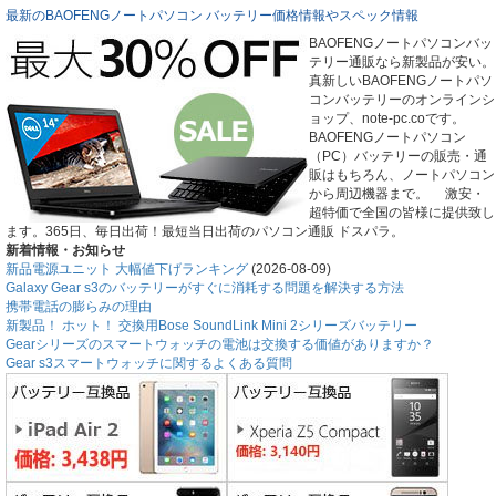
最新のBAOFENGノートパソコン バッテリー価格情報やスペック情報
BAOFENGノートパソコンバッ
テリー通販なら新製品が安い。
真新しいBAOFENGノートパソ
コンバッテリーのオンラインシ
ョップ、note-pc.coです。
BAOFENGノートパソコン
（PC）バッテリーの販売・通
販はもちろん、ノートパソコン
から周辺機器まで。 激安・
超特価で全国の皆様に提供致し
ます。365日、毎日出荷！最短当日出荷のパソコン通販 ドスパラ。
新着情報・お知らせ
新品電源ユニット 大幅値下げランキング
(2026-08-09)
Galaxy Gear s3のバッテリーがすぐに消耗する問題を解決する方法
携帯電話の膨らみの理由
新製品！ ホット！ 交換用Bose SoundLink Mini 2シリーズバッテリー
Gearシリーズのスマートウォッチの電池は交換する価値がありますか？
Gear s3スマートウォッチに関するよくある質問