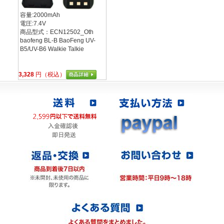
容量:2000mAh
電圧:7.4V
商品型式：ECN12502_Oth
baofeng BL-B BaoFeng UV-
B5/UV-B6 Walkie Talkie
3,328
円（税込）