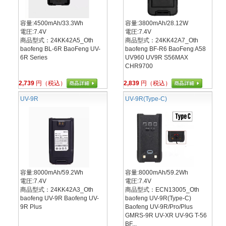
容量:4500mAh/33.3Wh
容量:3800mAh/28.12W
電圧:7.4V
電圧:7.4V
商品型式：24KK42A5_Oth
商品型式：24KK42A7_Oth
baofeng BL-6R BaoFeng UV-
baofeng BF-R6 BaoFeng A58
6R Series
UV960 UV9R S56MAX
CHR9700
2,739
円（税込）
2,839
円（税込）
UV-9R
UV-9R(Type-C)
容量:8000mAh/59.2Wh
容量:8000mAh/59.2Wh
電圧:7.4V
電圧:7.4V
商品型式：24KK42A3_Oth
商品型式：ECN13005_Oth
baofeng UV-9R Baofeng UV-
baofeng UV-9R(Type-C)
9R Plus
Baofeng UV-9R/Pro/Plus
GMRS-9R UV-XR UV-9G T-56
BF...