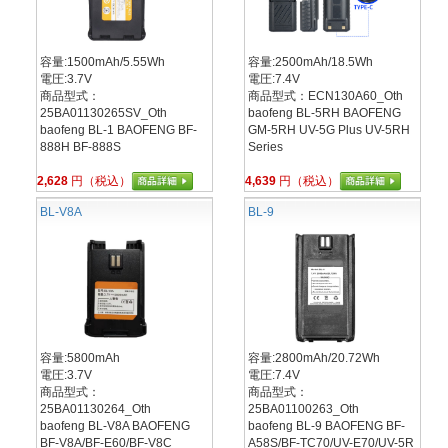
容量:1500mAh/5.55Wh
容量:2500mAh/18.5Wh
電圧:3.7V
電圧:7.4V
商品型式：
商品型式：ECN130A60_Oth
25BA01130265SV_Oth
baofeng BL-5RH BAOFENG
baofeng BL-1 BAOFENG BF-
GM-5RH UV-5G Plus UV-5RH
888H BF-888S
Series
2,628
円（税込）
4,639
円（税込）
BL-V8A
BL-9
容量:5800mAh
容量:2800mAh/20.72Wh
電圧:3.7V
電圧:7.4V
商品型式：
商品型式：
25BA01130264_Oth
25BA01100263_Oth
baofeng BL-V8A BAOFENG
baofeng BL-9 BAOFENG BF-
BF-V8A/BF-E60/BF-V8C
A58S/BF-TC70/UV-E70/UV-5R