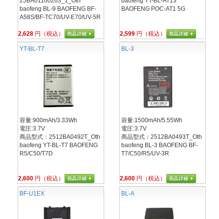
25BA01100263_1_Oth
baofeng YT-BL-AT13
baofeng BL-9 BAOFENG BF-
BAOFENG POC-AT1 5G
A58S/BF-TC70/UV-E70/UV-5R
2,628
円（税込）
2,599
円（税込）
YT-BL-T7
BL-3
容量:900mAh/3.33Wh
容量:1500mAh/5.55Wh
電圧:3.7V
電圧:3.7V
商品型式：2512BA0492T_Oth
商品型式：2512BA0493T_Oth
baofeng YT-BL-T7 BAOFENG
baofeng BL-3 BAOFENG BF-
R5/C50/T7D
T7/C50/R5/UV-3R
2,600
円（税込）
2,600
円（税込）
BF-U1EX
BL-A