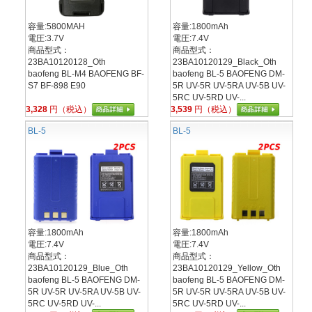
容量:5800MAH
容量:1800mAh
電圧:3.7V
電圧:7.4V
商品型式：
商品型式：
23BA10120128_Oth
23BA10120129_Black_Oth
baofeng BL-M4 BAOFENG BF-
baofeng BL-5 BAOFENG DM-
S7 BF-898 E90
5R UV-5R UV-5RA UV-5B UV-
5RC UV-5RD UV-...
3,328
円（税込）
3,539
円（税込）
BL-5
BL-5
容量:1800mAh
容量:1800mAh
電圧:7.4V
電圧:7.4V
商品型式：
商品型式：
23BA10120129_Blue_Oth
23BA10120129_Yellow_Oth
baofeng BL-5 BAOFENG DM-
baofeng BL-5 BAOFENG DM-
5R UV-5R UV-5RA UV-5B UV-
5R UV-5R UV-5RA UV-5B UV-
5RC UV-5RD UV-...
5RC UV-5RD UV-...