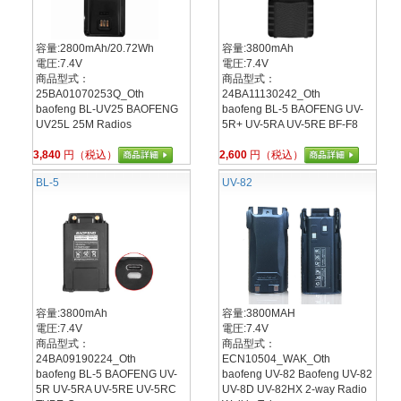
容量:2800mAh/20.72Wh
容量:3800mAh
電圧:7.4V
電圧:7.4V
商品型式：
商品型式：
25BA01070253Q_Oth
24BA11130242_Oth
baofeng BL-UV25 BAOFENG
baofeng BL-5 BAOFENG UV-
UV25L 25M Radios
5R+ UV-5RA UV-5RE BF-F8
3,840
円（税込）
2,600
円（税込）
BL-5
UV-82
容量:3800mAh
容量:3800MAH
電圧:7.4V
電圧:7.4V
商品型式：
商品型式：
24BA09190224_Oth
ECN10504_WAK_Oth
baofeng BL-5 BAOFENG UV-
baofeng UV-82 Baofeng UV-82
5R UV-5RA UV-5RE UV-5RC
UV-8D UV-82HX 2-way Radio