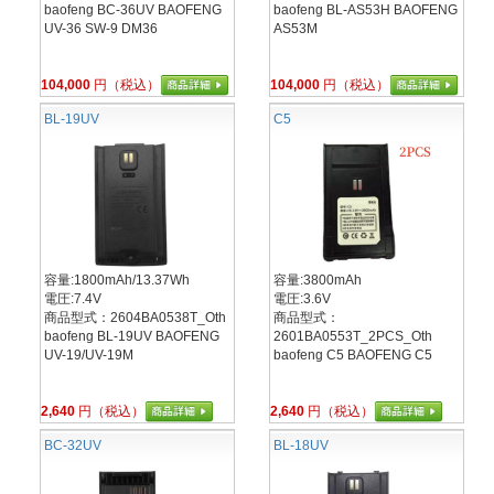
baofeng BC-36UV BAOFENG
baofeng BL-AS53H BAOFENG
UV-36 SW-9 DM36
AS53M
104,000
円（税込）
104,000
円（税込）
BL-19UV
C5
容量:1800mAh/13.37Wh
容量:3800mAh
電圧:7.4V
電圧:3.6V
商品型式：2604BA0538T_Oth
商品型式：
baofeng BL-19UV BAOFENG
2601BA0553T_2PCS_Oth
UV-19/UV-19M
baofeng C5 BAOFENG C5
2,640
円（税込）
2,640
円（税込）
BC-32UV
BL-18UV