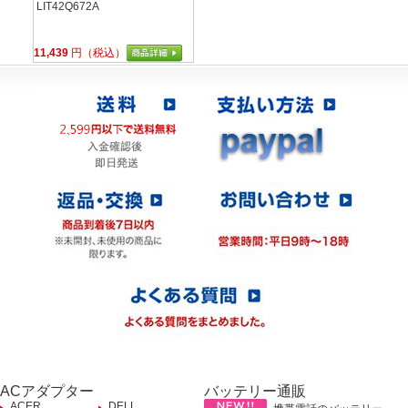
LIT42Q672A
11,439
円（税込）
ACアダプター
バッテリー通販
ACER
DELL