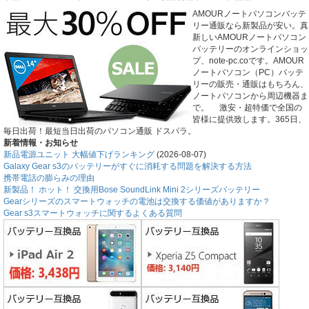
AMOURノートパソコンバッテ
リー通販なら新製品が安い。真
新しいAMOURノートパソコン
バッテリーのオンラインショッ
プ、note-pc.coです。AMOUR
ノートパソコン（PC）バッテ
リーの販売・通販はもちろん、
ノートパソコンから周辺機器ま
で。 激安・超特価で全国の
皆様に提供致します。365日、
毎日出荷！最短当日出荷のパソコン通販 ドスパラ。
新着情報・お知らせ
新品電源ユニット 大幅値下げランキング
(2026-08-07)
Galaxy Gear s3のバッテリーがすぐに消耗する問題を解決する方法
携帯電話の膨らみの理由
新製品！ ホット！ 交換用Bose SoundLink Mini 2シリーズバッテリー
Gearシリーズのスマートウォッチの電池は交換する価値がありますか？
Gear s3スマートウォッチに関するよくある質問