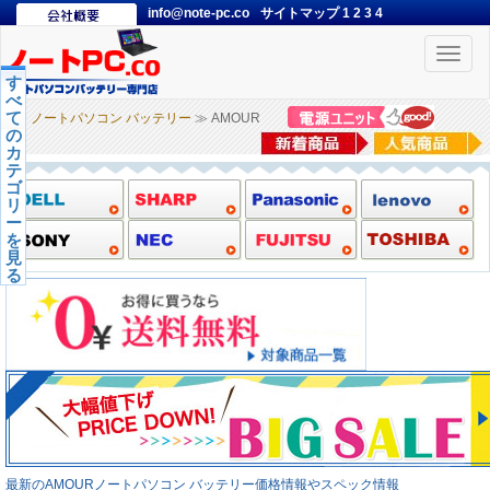
info@note-pc.co
サイトマップ
1
2
3
4
Toggle
naviga
す
べ
て
ノートパソコン バッテリー
≫ AMOUR
の
カ
テ
ゴ
リ
ー
を
見
る
最新のAMOURノートパソコン バッテリー価格情報やスペック情報