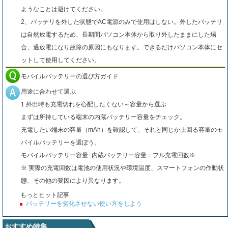
ようなことは避けてください。
2、バッテリを外した状態でAC電源のみで使用はしない。外したバッテリ
は自然放電するため、長期間パソコン本体から取り外したままにした場
合、過放電になり故障の原因にもなります。できるだけパソコン本体にセ
ットして使用してください。
モバイルバッテリーの選び方ガイド
用途に合わせて選ぶ
1.外出時も充電切れを心配したくない～容量から選ぶ
まずは所持している端末の内蔵バッテリー容量をチェック。
充電したい端末の容量（mAh）を確認して、それと同じか上回る容量のモ
バイルバッテリーを選ぼう。
モバイルバッテリー容量÷内蔵バッテリー容量＝フル充電回数※
※ 実際の充電回数は電池の使用状況や環境温度、スマートフォンの作動状
態、その他の要因により異なります。
もっとヒット記事
バッテリーを劣化させない使い方をしよう
おすすめ特集