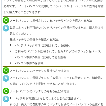
バッテリが劣化して駆動時間が短くなってしまった場合は、バッテリの交換が
必要です。 ノートパソコンで使用しているバッテリは、バッテリの型番を確認
して購入することができます。
ノートパソコンに添付されているバッテリパックを購入する方法
製品によって利用可能なバッテリパックの型番が異なるため、購入時は注
意してください。
互換バッテリの型番をを確認する方法。
1、 バッテリパック本体に記載されている型番。
2、 ご利用のパソコンが記載されているカタログのオプション品ページ。
3、 パソコン本体の裏面に記載してある型番
4、 パソコン本体の保証書。
ノートパソコンのバッテリを長持ちさせる方法
ノートパソコンで電源プランを「省電力」モードに設定すると、消費電力
を節約してバッテリを長持ちさせることができます。
ノートパソコンのバッテリの寿命を延ばす方法
1、バッテリを高温にさらしてしまうと劣化が進みます。
例えば、炎天下の自動車の中にバッテリ付きのノートパソコンを放置する