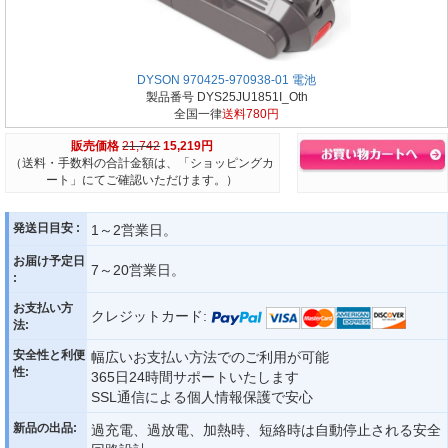
DYSON 970425-970938-01 電池
製品番号 DYS25JU1851I_Oth
全国一律
送料780円
販売価格
21,742
15,219円
（送料・手数料の合計金額は、「ショッピングカ
ート」にてご確認いただけます。）
発送日目安 :
1～2営業日。
お届け予定日
7～20営業日。
:
お支払い方
クレジットカード:
法:
安全性と利便
幅広いお支払い方法でのご利用が可能
性:
365日24時間サポートいたします
SSL通信による個人情報保護で安心
新品の出品:
過充電、過放電、加熱時、短絡時は自動停止される安全