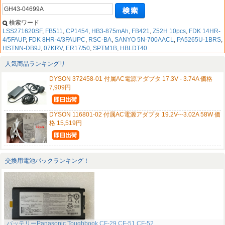
検索ワード
LSS271620SF
,
FB511
,
CP1454
,
HB3-875mAh
,
FB421
,
Z52H 10pcs
,
FDK 14HR-
4/5FAUP
,
FDK 8HR-4/3FAUPC
,
RSC-BA
,
SANYO 5N-700AACL
,
PA5265U-1BRS
,
HSTNN-DB9J
,
07KRV
,
ER17/50
,
SPTM1B
,
HBLDT40
人気商品ランキングリ
DYSON 372458-01 付属AC電源アダプタ 17.3V - 3.74A 価格
7,909円
DYSON 116801-02 付属AC電源アダプタ 19.2V---3.02A 58W 価
格 15,519円
交換用電池パックランキング！
バッテリーPanasonic Toughbook CF-29 CF-51 CF-52