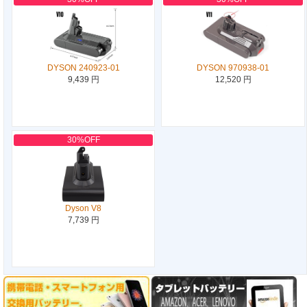
DYSON 240923-01
DYSON 970938-01
9,439 円
12,520 円
30%OFF
Dyson V8
7,739 円