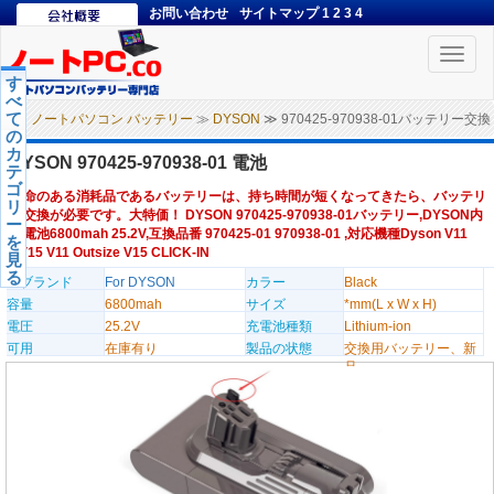
お問い合わせ
サイトマップ
1
2
3
4
Toggle
naviga
す
べ
て
ノートパソコン バッテリー
≫
DYSON
≫ 970425-970938-01バッテリー交換
の
カ
DYSON 970425-970938-01 電池
テ
ゴ
寿命のある消耗品であるバッテリーは、持ち時間が短くなってきたら、バッテリ
リ
ー交換が必要です。大特価！ DYSON 970425-970938-01バッテリー,DYSON内
ー
蔵電池6800mah 25.2V,互換品番 970425-01 970938-01 ,対応機種Dyson V11
を
SV15 V11 Outsize V15 CLICK-IN
見
る
のブランド
For DYSON
カラー
Black
容量
6800mah
サイズ
*mm(L x W x H)
電圧
25.2V
充電池種類
Lithium-ion
可用
在庫有り
製品の状態
交換用バッテリー、新
品